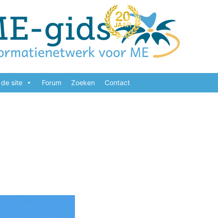
de site
Forum
Zoeken
Contact