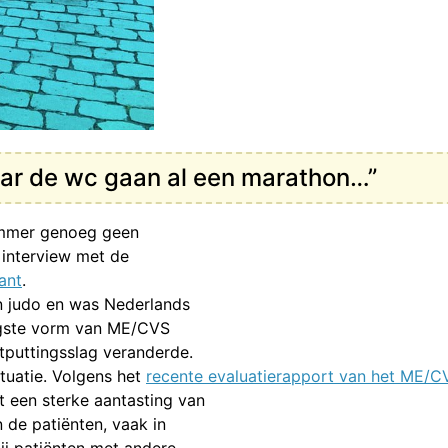
naar de wc gaan al een marathon…”
ammer genoeg geen
 interview met de
ant
.
in judo en was Nederlands
tigste vorm van ME/CVS
tputtingsslag veranderde.
tuatie. Volgens het
recente evaluatierapport van het ME/C
 een sterke aantasting van
n de patiënten, vaak in
ij patiënten met andere