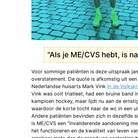
“Als je ME/CVS hebt, is 
Voor sommige patiënten is deze uitspraak j
overstatement. De quote is afkomstig uit een
Nederlandse huisarts Mark Vink
in de Volkskr
Vink was ooit triatleet, had een bruine band 
kampioen hockey, maar lijdt nu aan de erns
waardoor de korte tocht naar de wc in een ui
Andere patiënten bevinden zich in dezelfde si
is ME/CVS een “invaliderende aandoening met
het functioneren en de kwaliteit van leven va
ernstiger mate dan de graad van aantasting b