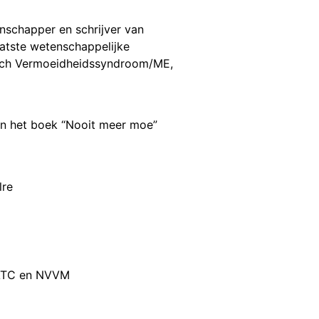
nschapper en schrijver van
laatste wetenschappelijke
sch Vermoeidheidssyndroom/ME,
an het boek “Nooit meer moe”
lre
BATC en NVVM