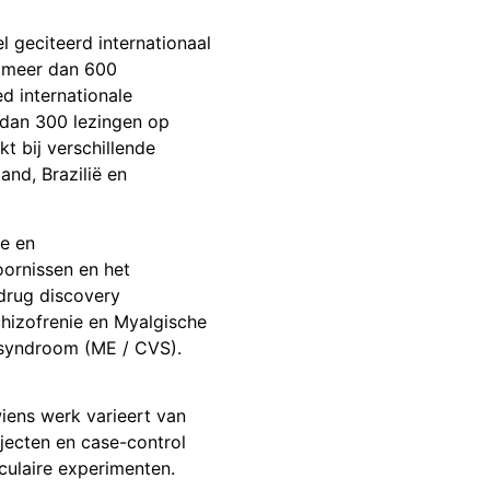
l geciteerd internationaal
e meer dan 600
d internationale
r dan 300 lezingen op
kt bij verschillende
land, Brazilië en
e en
ornissen en het
 drug discovery
schizofrenie en Myalgische
ssyndroom (ME / CVS).
wiens werk varieert van
jecten en case-control
culaire experimenten.