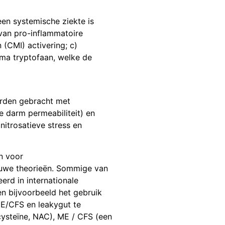
een systemische ziekte is
van pro-inflammatoire
(CMI) activering; c)
ma tryptofaan, welke de
orden gebracht met
e darm permeabiliteit) en
nitrosatieve stress en
n voor
euwe theorieën. Sommige van
rd in internationale
en bijvoorbeeld het gebruik
ME/CFS en leakygut te
cysteïne, NAC), ME / CFS (een