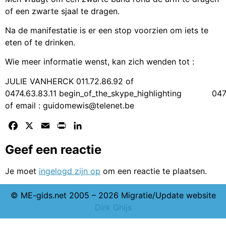
of een zwarte sjaal te dragen.
Na de manifestatie is er een stop voorzien om iets te
eten of te drinken.
Wie meer informatie wenst, kan zich wenden tot :
JULIE VANHERCK 011.72.86.92 of
0474.63.83.11
begin_of_the_skype_highlighting
047
of email : guidomewis@telenet.be
Facebook
X
Email
Print
LinkedIn
Geef een reactie
Je moet
ingelogd zijn op
om een reactie te plaatsen.
© ME-gids.net 2005 – 2026 Migratie/Update website
Dirk Ghijs