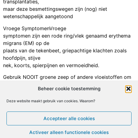
transplantaties,
maar deze besmettingswegen zijn (nog) niet
wetenschappelijk aangetoond
Vroege SymptomenVroege
symptomen zijn een rode ring/vlek genaamd erythema
migrans (EM) op de
plaats van de tekenbeet, griepachtige klachten zoals
hoofdpijn, stijve
nek, koorts, spierpijnen en vermoeidheid.
Gebruik NOOIT groene zeep of andere vloeistoffen om
de teek te verwijderen. De teek gaat dan spugen, zijn
Beheer cookie toestemming
maag inhoud komt in uw bloed.
Deze website maakt gebruik van cookies. Waarom?
Facebook
X
Email
Print
LinkedIn
Geef een reactie
Accepteer alle cookies
Je moet
ingelogd zijn op
om een reactie te plaatsen.
Activeer alleen functionele cookies