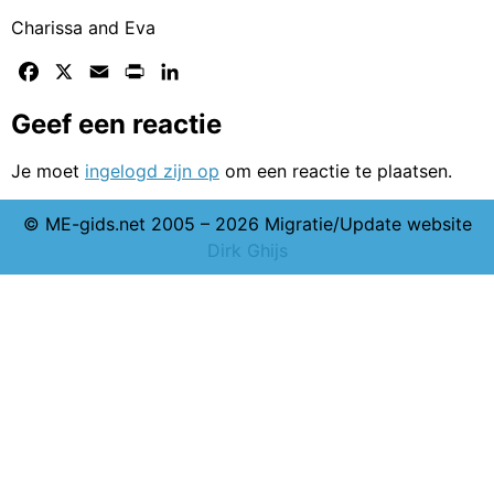
Charissa and Eva
Facebook
X
Email
Print
LinkedIn
Geef een reactie
Je moet
ingelogd zijn op
om een reactie te plaatsen.
© ME-gids.net 2005 – 2026 Migratie/Update website
Dirk Ghijs