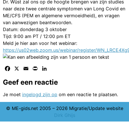
Dr. Wüst zal ons op de hoogte brengen van zijn studies
naar deze twee centrale symptomen van Long Covid en
ME/CFS (PEM en algemene vermoeidheid), en vragen
van aanwezigen beantwoorden.
Datum: donderdag 3 oktober
Tijd: 9:00 am PT / 12:00 pm ET
Meld je hier aan voor het webinar:
https://us02web.zoom.us/webinar/register/WN_LRCE
Facebook
X
Email
Print
LinkedIn
Geef een reactie
Je moet
ingelogd zijn op
om een reactie te plaatsen.
© ME-gids.net 2005 – 2026 Migratie/Update website
Dirk Ghijs