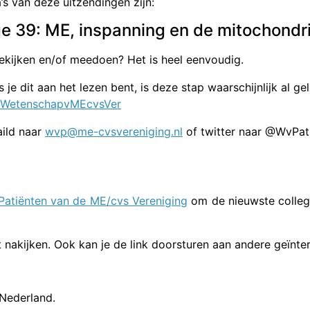
s van deze uitzendingen zijn:
ge 39: ME, inspanning en de mitochondr
ekijken en/of meedoen? Het is heel eenvoudig.
 je dit aan het lezen bent, is deze stap waarschijnlijk al gel
r/WetenschapvMEcvsVer
aild naar
wvp@me-cvsvereniging.nl
of twitter naar @WvPat
atiënten van de ME/cvs Vereniging
om de nieuwste colleg
nt nakijken. Ook kan je de link doorsturen aan andere geïnte
 Nederland.