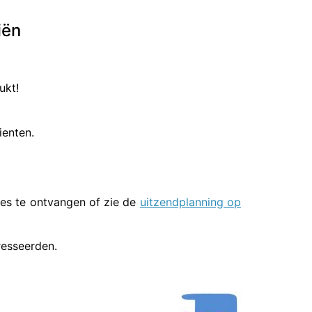
iën
ukt!
ienten.
es te ontvangen of zie de
uitzendplanning op
resseerden.