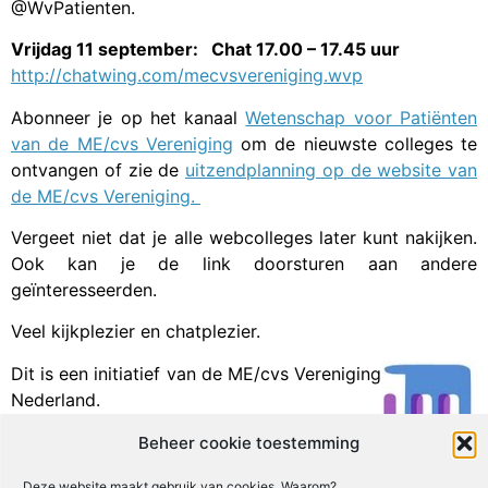
@WvPatienten.
Vrijdag 11 september: Chat 17.00 – 17.45 uur
http://chatwing.com/mecvsvereniging.wvp
Abonneer je op het kanaal
Wetenschap voor Patiënten
van de ME/cvs Vereniging
om de nieuwste colleges te
ontvangen of zie de
uitzendplanning op de website van
de ME/cvs Vereniging.
Vergeet niet dat je alle webcolleges later kunt nakijken.
Ook kan je de link doorsturen aan andere
geïnteresseerden.
Veel kijkplezier en chatplezier.
Dit is een initiatief van de ME/cvs Vereniging
Nederland.
Beheer cookie toestemming
Facebook
X
Email
Print
LinkedIn
Deze website maakt gebruik van cookies. Waarom?