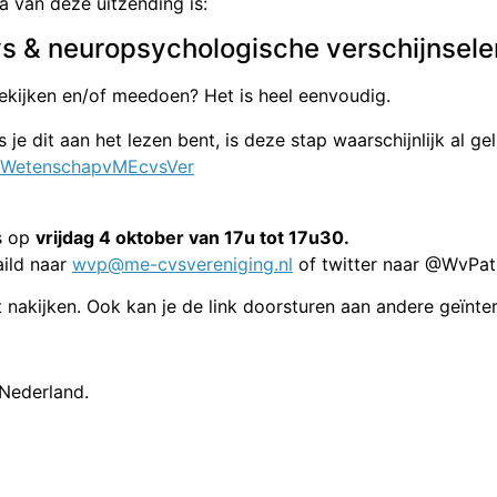
 van deze uitzending is:
s & neuropsychologische verschijnsele
ekijken en/of meedoen? Het is heel eenvoudig.
 je dit aan het lezen bent, is deze stap waarschijnlijk al gel
r/WetenschapvMEcvsVer
ts op
vrijdag 4 oktober van 17u tot 17u30.
aild naar
wvp@me-cvsvereniging.nl
of twitter naar @WvPat
nt nakijken. Ook kan je de link doorsturen aan andere geïnte
 Nederland.