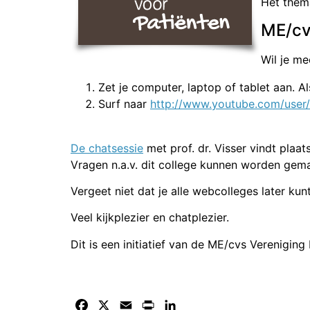
Het thema
ME/cv
Wil je me
Zet je computer, laptop of tablet aan. Als
Surf naar
http://www.youtube.com/use
De chatsessie
met prof. dr. Visser vindt plaa
Vragen n.a.v. dit college kunnen worden gem
Vergeet niet dat je alle webcolleges later ku
Veel kijkplezier en chatplezier.
Dit is een initiatief van de ME/cvs Vereniging
Facebook
X
Email
Print
LinkedIn