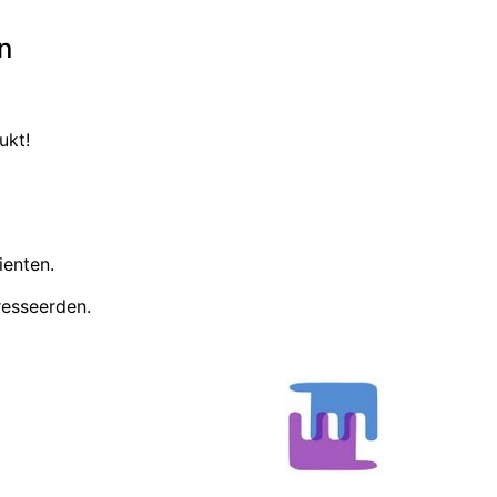
n
ukt!
ienten.
resseerden.