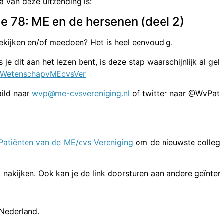
 van deze uitzending is:
e 78: ME en de hersenen (deel 2)
ekijken en/of meedoen? Het is heel eenvoudig.
 je dit aan het lezen bent, is deze stap waarschijnlijk al gel
r/WetenschapvMEcvsVer
aild naar
wvp@me-cvsvereniging.nl
of twitter naar @WvPat
atiënten van de ME/cvs Vereniging
om de nieuwste colleg
nt nakijken. Ook kan je de link doorsturen aan andere geïnte
 Nederland.