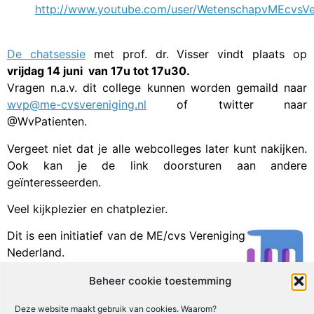
http://www.youtube.com/user/WetenschapvMEcvsVe
De chatsessie
met prof. dr. Visser vindt plaats op
vrijdag 14 juni van 17u tot 17u30.
Vragen n.a.v. dit college kunnen worden gemaild naar
wvp@me-cvsvereniging.nl
of twitter naar
@WvPatienten.
Vergeet niet dat je alle webcolleges later kunt nakijken.
Ook kan je de link doorsturen aan andere
geïnteresseerden.
Veel kijkplezier en chatplezier.
Dit is een initiatief van de ME/cvs Vereniging
Nederland.
Beheer cookie toestemming
Facebook
X
Email
Print
LinkedIn
Deze website maakt gebruik van cookies. Waarom?