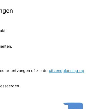
ingen
ukt!
ienten.
es te ontvangen of zie de
uitzendplanning op
resseerden.