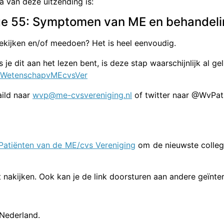
 van deze uitzending is:
ge 55: Symptomen van ME en behandel
ekijken en/of meedoen? Het is heel eenvoudig.
 je dit aan het lezen bent, is deze stap waarschijnlijk al gel
r/WetenschapvMEcvsVer
aild naar
wvp@me-cvsvereniging.nl
of twitter naar @WvPat
atiënten van de ME/cvs Vereniging
om de nieuwste colleg
nt nakijken. Ook kan je de link doorsturen aan andere geïnte
 Nederland.