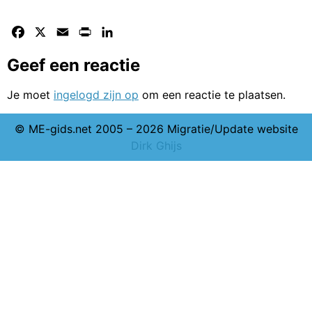
Facebook
X
Email
Print
LinkedIn
Geef een reactie
Je moet
ingelogd zijn op
om een reactie te plaatsen.
© ME-gids.net 2005 – 2026 Migratie/Update website
Dirk Ghijs