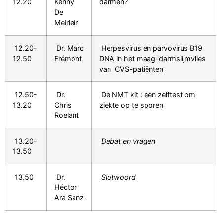
12.20
Kenny
darmen?
De
Meirleir
12.20-
Dr. Marc
Herpesvirus en parvovirus B19
12.50
Frémont
DNA in het maag-darmslijmvlies
van CVS-patiënten
12.50-
Dr.
De NMT kit : een zelftest om
13.20
Chris
ziekte op te sporen
Roelant
13.20-
Debat en vragen
13.50
13.50
Dr.
Slotwoord
Héctor
Ara Sanz