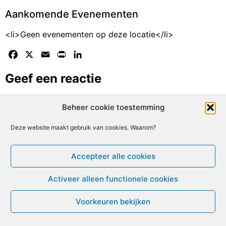
Aankomende Evenementen
<li>Geen evenementen op deze locatie</li>
Facebook
X
Email
Print
LinkedIn
Geef een reactie
Je moet
ingelogd zijn op
om een reactie te plaatsen.
Beheer cookie toestemming
© ME-gids.net 2005 – 2026 Migratie/Update website
Deze website maakt gebruik van cookies. Waarom?
Dirk Ghijs
Accepteer alle cookies
Activeer alleen functionele cookies
Voorkeuren bekijken