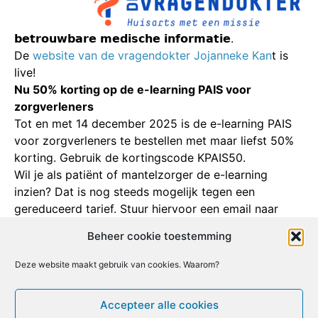
𝗯𝗲𝘁𝗿𝗼𝘂𝘄𝗯𝗮𝗿𝗲 𝗺𝗲𝗱𝗶𝘀𝗰𝗵𝗲 𝗶𝗻𝗳𝗼𝗿𝗺𝗮𝘁𝗶𝗲.
De
website van de vragendokter Jojanneke Kan
t is
live!
Nu 50% korting op de e-learning PAIS voor
zorgverleners
Tot en met 14 december 2025 is de e-learning PAIS
voor zorgverleners te bestellen met maar liefst 50%
korting. Gebruik de kortingscode KPAIS50.
Wil je als patiënt of mantelzorger de e-learning
inzien? Dat is nog steeds mogelijk tegen een
gereduceerd tarief. Stuur hiervoor een email naar
info@devragendokter.nl
Beheer cookie toestemming
Deze website maakt gebruik van cookies. Waarom?
Facebook
X
Email
Print
LinkedIn
Accepteer alle cookies