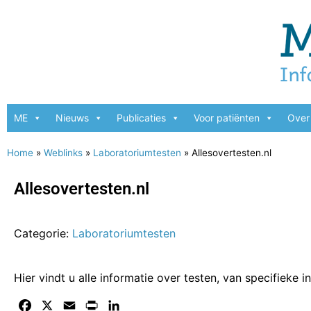
ME
Nieuws
Publicaties
Voor patiënten
Over 
Home
»
Weblinks
»
Laboratoriumtesten
»
Allesovertesten.nl
Allesovertesten.nl
Categorie:
Laboratoriumtesten
Hier vindt u alle informatie over testen, van specifieke i
Facebook
X
Email
Print
LinkedIn