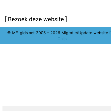
[ Bezoek deze website ]
© ME-gids.net 2005 – 2026 Migratie/Update website
Ghijs