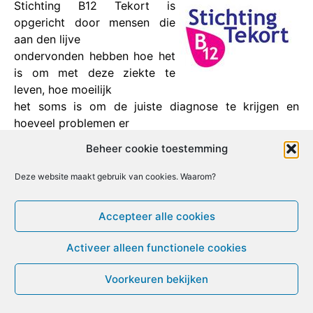
Stichting B12 Tekort is
opgericht door mensen die
aan den lijve
ondervonden hebben hoe het
is om met deze ziekte te
leven, hoe moeilijk
het soms is om de juiste diagnose te krijgen en
hoeveel problemen er
kunnen ontstaan tijdens de behandeling.
Beheer cookie toestemming
Facebook
X
Email
Print
LinkedIn
Deze website maakt gebruik van cookies. Waarom?
Accepteer alle cookies
[ Bezoek deze website ]
Activeer alleen functionele cookies
© ME-gids.net 2005 – 2026 Migratie/Update website
Voorkeuren bekijken
Dirk Ghijs