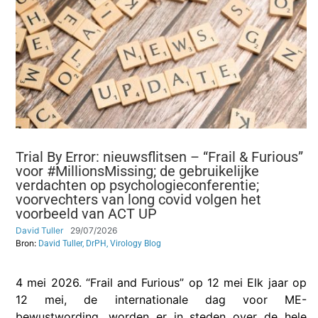
Trial By Error: nieuwsflitsen – “Frail & Furious”
voor #MillionsMissing; de gebruikelijke
verdachten op psychologieconferentie;
voorvechters van long covid volgen het
voorbeeld van ACT UP
David Tuller
29/07/2026
Bron:
David Tuller, DrPH, Virology Blog
4 mei 2026. “Frail and Furious” op 12 mei Elk jaar op
12 mei, de internationale dag voor ME-
bewustwording, worden er in steden over de hele