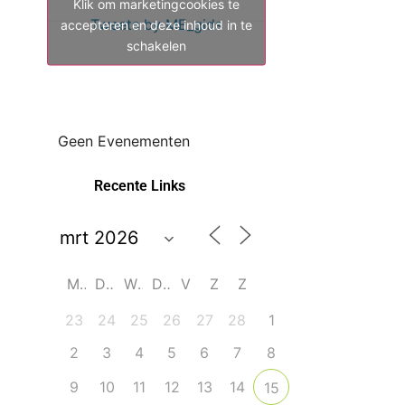
Klik om marketingcookies te
Tweets by ME_gids
accepteren en deze inhoud in te
schakelen
Geen Evenementen
Recente Links
M
D
W
D
V
Z
Z
23
24
25
26
27
28
1
2
3
4
5
6
7
8
9
10
11
12
13
14
15