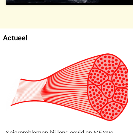
Actueel
Spierproblemen bij long covid en ME/cvs