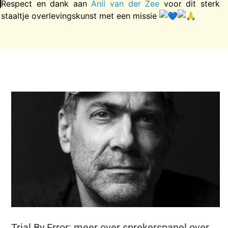
Respect en dank aan
Anil van der Zee
voor dit sterk
staaltje overlevingskunst met een missie
Trial By Error: meer over sprekerspanel over