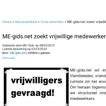
Home
»
Nieuwsartikels
»
Onze berichten
»
ME-gids.net zoekt vrijwil
ME-gids.net zoekt vrijwillige medewerker
Geplaatst door
ME-Gids
op
28/02/2012
Laatste bijwerking op 02/12/2023
Bron:
ME-gids.net
| 249800 x gelezen
Discussie
ME-gids.net wil e
(familieleden, vrie
ruimste zin het wo
Om hieraan tegemoe
we structureel ond
medewerkers.