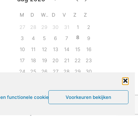
M
D
W
D
V
Z
Z
27
28
29
30
31
1
2
8
3
4
5
6
7
9
10
11
12
13
14
15
16
17
18
19
20
21
22
23
24
25
26
27
28
29
30
31
1
2
3
4
5
6
een functionele cookies
Voorkeuren bekijken
Leven met ME/CVS en POTS
De Vragendokter
Het PAIS protest
Not Recovered Belgium