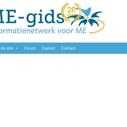
de site
Forum
Zoeken
Contact