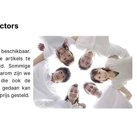
ectors
beschikbaar.
 artikels te
eid. Sommige
aarom zijn we
 die ook de
g gedaan kan
rijs gesteld.