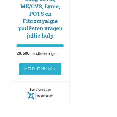
ME/CVS, Lyme,
POTS en
Fibromyalgie
patiënten vragen
jullie hulp
29.690
handtekeningen
MELD JE NU AAN!
Een dienst van