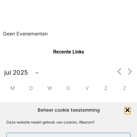
Geen Evenementen
Recente Links
M
D
W
D
V
Z
Z
30
1
2
3
4
5
6
Beheer cookie toestemming
7
8
9
10
11
12
13
Deze website maakt gebruik van cookies. Waarom?