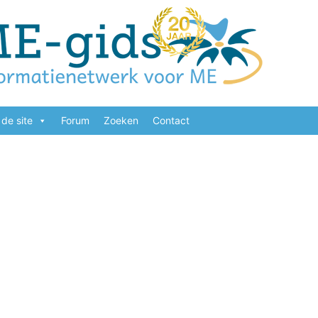
de site
Forum
Zoeken
Contact