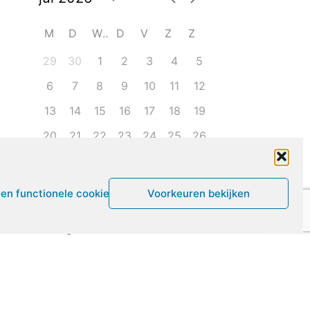
M
D
W
D
V
Z
Z
29
30
1
2
3
4
5
6
7
8
9
10
11
12
13
14
15
16
17
18
19
20
21
22
23
24
25
26
27
28
29
30
31
1
2
een functionele cookies
Voorkeuren bekijken
Leven met ME/CVS en POTS
De Vragendokter
Het PAIS protest
Not Recovered Belgium
Vrouw met ME