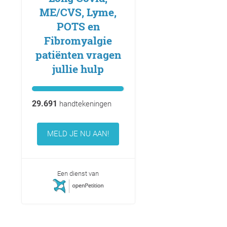
ME/CVS, Lyme,
POTS en
Fibromyalgie
patiënten vragen
jullie hulp
29.691
handtekeningen
MELD JE NU AAN!
Een dienst van