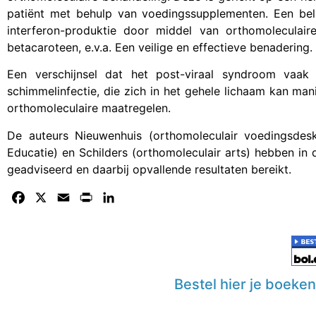
patiënt met behulp van voedingssupplementen. Een belang
interferon-produktie door middel van orthomoleculair
betacaroteen, e.v.a. Een veilige en effectieve benadering.
Een verschijnsel dat het post-viraal syndroom vaak
schimmelinfectie, die zich in het gehele lichaam kan m
orthomoleculaire maatregelen.
De auteurs Nieuwenhuis (orthomoleculair voedingsdesk
Educatie) en Schilders (orthomoleculair arts) hebben in
geadviseerd en daarbij opvallende resultaten bereikt.
Facebook
X
Email
Print
LinkedIn
Bestel hier je boeke