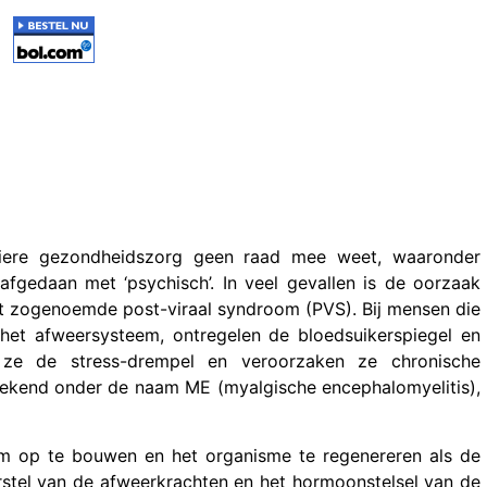
liere gezondheidszorg geen raad mee weet, waaronder
fgedaan met ‘psychisch’. In veel gevallen is de oorzaak
het zogenoemde post-viraal syndroom (PVS). Bij mensen die
 het afweersysteem, ontregelen de bloedsuikerspiegel en
n ze de stress-drempel en veroorzaken ze chronische
bekend onder de naam ME (myalgische encephalomyelitis),
em op te bouwen en het organisme te regenereren als de
rstel van de afweerkrachten en het hormoonstelsel van de