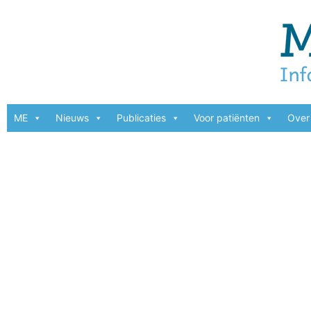
ME
Nieuws
Publicaties
Voor patiënten
Over 