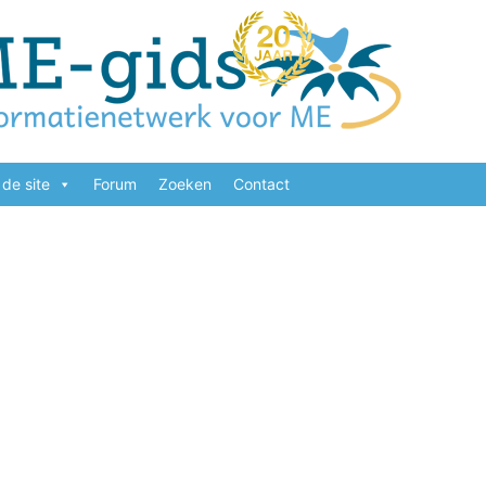
de site
Forum
Zoeken
Contact