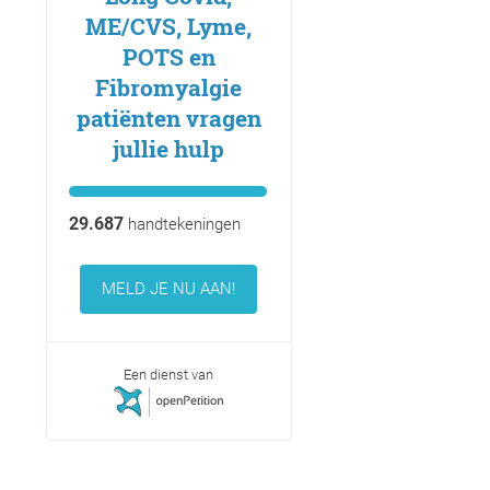
ME/CVS, Lyme,
POTS en
Fibromyalgie
patiënten vragen
jullie hulp
29.687
handtekeningen
MELD JE NU AAN!
Een dienst van