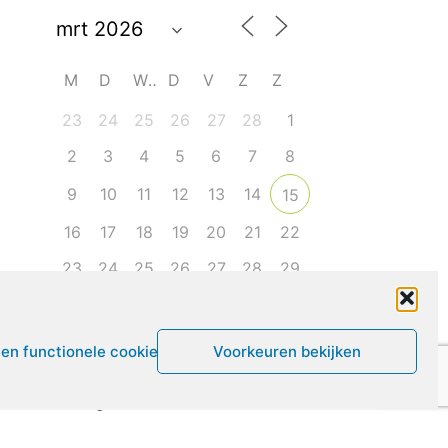
M
D
W
D
V
Z
Z
23
24
25
26
27
28
1
2
3
4
5
6
7
8
9
10
11
12
13
14
15
16
17
18
19
20
21
22
23
24
25
26
27
28
29
30
31
1
2
3
4
5
een functionele cookies
Voorkeuren bekijken
Leven met ME/CVS en POTS
De Vragendokter
Het PAIS protest