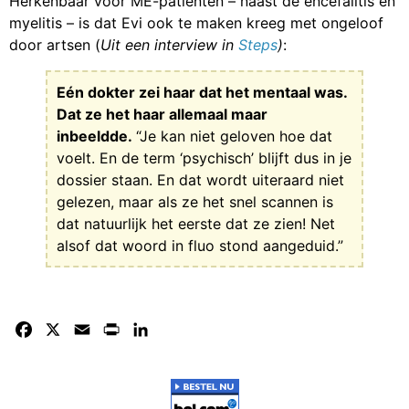
Herkenbaar voor ME-patiënten – naast de encefalitis en
myelitis – is dat Evi ook te maken kreeg met ongeloof
door artsen (
Uit een interview in
Steps
)
:
Eén dokter zei haar dat het mentaal was.
Dat ze het haar allemaal maar
inbeeldde.
“Je kan niet geloven hoe dat
voelt. En de term ‘psychisch’ blijft dus in je
dossier staan. En dat wordt uiteraard niet
gelezen, maar als ze het snel scannen is
dat natuurlijk het eerste dat ze zien! Net
alsof dat woord in fluo stond aangeduid.”
Facebook
X
Email
Print
LinkedIn