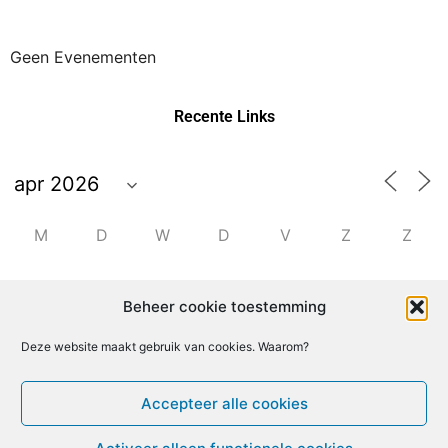
Geen Evenementen
Recente Links
M
D
W
D
V
Z
Z
30
31
1
2
3
4
5
Beheer cookie toestemming
6
7
8
9
10
11
12
Deze website maakt gebruik van cookies. Waarom?
Accepteer alle cookies
13
14
15
16
17
18
19