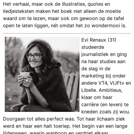
Het verhaal, maar ook de illustraties, quotes en
liedjesteksten maken het boek niet alleen de moeite
waard om te lezen, maar ook om gewoon op de tafel
open te laten liggen, nét omdat het zo wondermooi is.
Evi Renaux (31)
studeerde
journalistiek en ging
na haar studies aan
de slag in de
marketing bij onder
andere VT4, VIJFtv en
Libelle. Ambitieus,
klaar om haar
carrière (en leven) te
kneden zoals zij wou.
Doorgaan tot alles perfect was. Tot haar lichaam ziek
werd en haar een halt toeriep. Het begin van een lange
lijdensweg, waarin wanhoop en verdriet elkaar