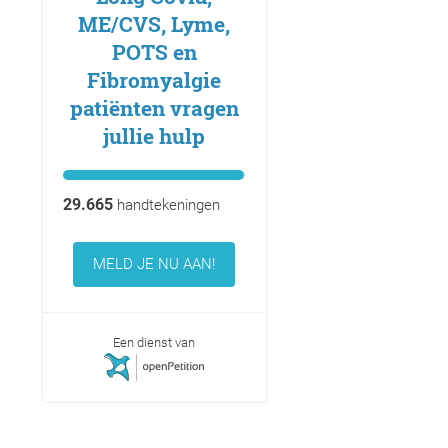
ME/CVS, Lyme,
POTS en
Fibromyalgie
patiënten vragen
jullie hulp
29.665
handtekeningen
MELD JE NU AAN!
Een dienst van