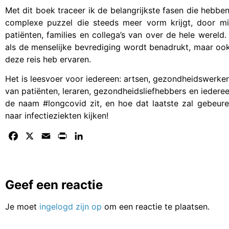
Met dit boek traceer ik de belangrijkste fasen die hebbe
complexe puzzel die steeds meer vorm krijgt, door mij
patiënten, families en collega’s van over de hele wereld
als de menselijke bevrediging wordt benadrukt, maar ook
deze reis heb ervaren.
Het is leesvoer voor iedereen: artsen, gezondheidswerker
van patiënten, leraren, gezondheidsliefhebbers en iederee
de naam #longcovid zit, en hoe dat laatste zal gebeur
naar infectieziekten kijken!
Facebook
X
Email
Print
LinkedIn
Geef een reactie
Je moet
ingelogd zijn op
om een reactie te plaatsen.