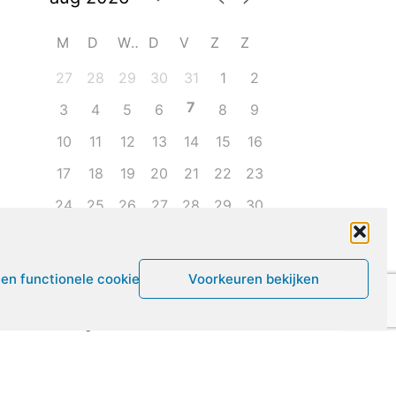
M
D
W
D
V
Z
Z
27
28
29
30
31
1
2
7
3
4
5
6
8
9
10
11
12
13
14
15
16
17
18
19
20
21
22
23
24
25
26
27
28
29
30
31
1
2
3
4
5
6
een functionele cookies
Voorkeuren bekijken
Leven met ME/CVS en POTS
De Vragendokter
Het PAIS protest
Not Recovered Belgium