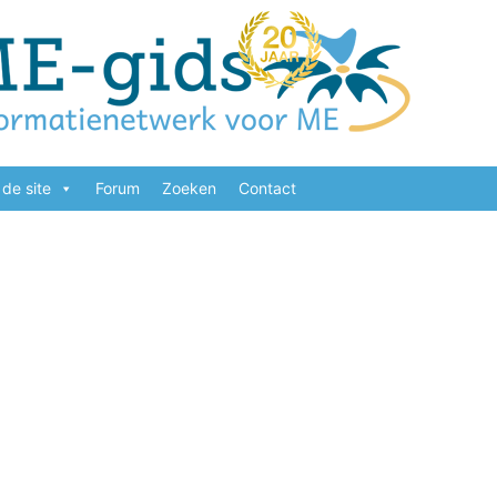
de site
Forum
Zoeken
Contact