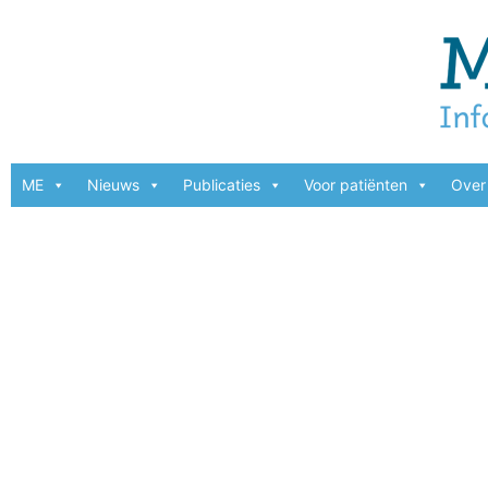
ME
Nieuws
Publicaties
Voor patiënten
Over 