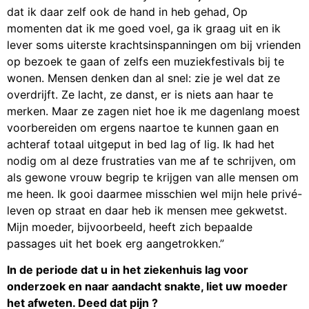
dat ik daar zelf ook de hand in heb gehad, Op
momenten dat ik me goed voel, ga ik graag uit en ik
lever soms uiterste krachtsinspanningen om bij vrienden
op bezoek te gaan of zelfs een muziekfestivals bij te
wonen. Mensen denken dan al snel: zie je wel dat ze
overdrijft. Ze lacht, ze danst, er is niets aan haar te
merken. Maar ze zagen niet hoe ik me dagenlang moest
voorbereiden om ergens naartoe te kunnen gaan en
achteraf totaal uitgeput in bed lag of lig. Ik had het
nodig om al deze frustraties van me af te schrijven, om
als gewone vrouw begrip te krijgen van alle mensen om
me heen. Ik gooi daarmee misschien wel mijn hele privé-
leven op straat en daar heb ik mensen mee gekwetst.
Mijn moeder, bijvoorbeeld, heeft zich bepaalde
passages uit het boek erg aangetrokken.”
In de periode dat u in het ziekenhuis lag voor
onderzoek en naar aandacht snakte, liet uw moeder
het afweten. Deed dat pijn ?