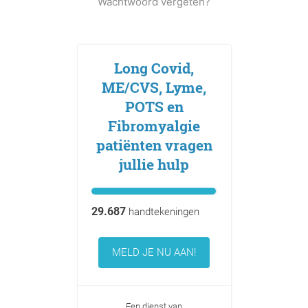
Wachtwoord vergeten?
Long Covid,
ME/CVS, Lyme,
POTS en
Fibromyalgie
patiënten vragen
jullie hulp
29.687
handtekeningen
MELD JE NU AAN!
Een dienst van