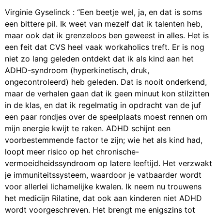
Virginie Gyselinck : “Een beetje wel, ja, en dat is soms
een bittere pil. Ik weet van mezelf dat ik talenten heb,
maar ook dat ik grenzeloos ben geweest in alles. Het is
een feit dat CVS heel vaak workaholics treft. Er is nog
niet zo lang geleden ontdekt dat ik als kind aan het
ADHD-syndroom (hyperkinetisch, druk,
ongecontroleerd) heb geleden. Dat is nooit onderkend,
maar de verhalen gaan dat ik geen minuut kon stilzitten
in de klas, en dat ik regelmatig in opdracht van de juf
een paar rondjes over de speelplaats moest rennen om
mijn energie kwijt te raken. ADHD schijnt een
voorbestemmende factor te zijn; wie het als kind had,
loopt meer risico op het chronische-
vermoeidheidssyndroom op latere leeftijd. Het verzwakt
je immuniteitssysteem, waardoor je vatbaarder wordt
voor allerlei lichamelijke kwalen. Ik neem nu trouwens
het medicijn Rilatine, dat ook aan kinderen niet ADHD
wordt voorgeschreven. Het brengt me enigszins tot