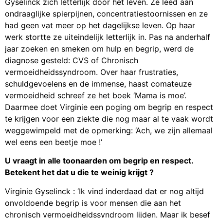
Gyselinck zich letterlijk door het leven. Ze leed aan
ondraaglijke spierpijnen, concentratiestoornissen en ze
had geen vat meer op het dagelijkse leven. Op haar
werk stortte ze uiteindelijk letterlijk in. Pas na anderhalf
jaar zoeken en smeken om hulp en begrip, werd de
diagnose gesteld: CVS of Chronisch
vermoeidheidssyndroom. Over haar frustraties,
schuldgevoelens en de immense, haast comateuze
vermoeidheid schreef ze het boek ‘Mama is moe’.
Daarmee doet Virginie een poging om begrip en respect
te krijgen voor een ziekte die nog maar al te vaak wordt
weggewimpeld met de opmerking: ‘Ach, we zijn allemaal
wel eens een beetje moe !’
U vraagt in alle toonaarden om begrip en respect.
Betekent het dat u die te weinig krijgt ?
Virginie Gyselinck : ‘Ik vind inderdaad dat er nog altijd
onvoldoende begrip is voor mensen die aan het
chronisch vermoeidheidssyndroom lijden. Maar ik besef