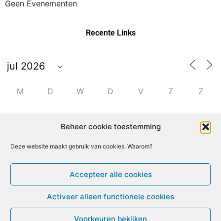
Geen Evenementen
Recente Links
M
D
W
D
V
Z
Z
29
30
1
2
3
4
5
Beheer cookie toestemming
6
7
8
9
10
11
12
Deze website maakt gebruik van cookies. Waarom?
Accepteer alle cookies
13
14
15
16
17
18
19
Activeer alleen functionele cookies
20
21
22
23
24
25
26
Voorkeuren bekijken