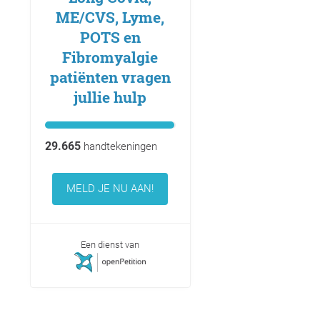
ME/CVS, Lyme,
POTS en
Fibromyalgie
patiënten vragen
jullie hulp
29.665
handtekeningen
MELD JE NU AAN!
Een dienst van