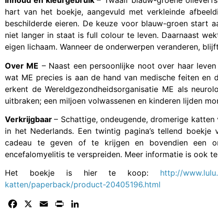
Inhoud en kleurgebruik
– Twaalf blauw-groene olieverfs
hart van het boekje, aangevuld met verkleinde afbeeld
beschilderde eieren. De keuze voor blauw-groen start aa
niet langer in staat is full colour te leven. Daarnaast w
eigen lichaam. Wanneer de onderwerpen veranderen, blijft
Over ME
– Naast een persoonlijke noot over haar leven 
wat ME precies is aan de hand van medische feiten en d
erkent de Wereldgezondheidsorganisatie ME als neurolo
uitbraken; een miljoen volwassenen en kinderen lijden m
Verkrijgbaar
– Schattige, ondeugende, dromerige katten v
in het Nederlands. Een twintig pagina’s tellend boekje
cadeau te geven of te krijgen en bovendien een or
encefalomyelitis te verspreiden. Meer informatie is ook t
Het boekje is hier te koop:
http://www.lul
katten/paperback/product-20405196.html
Facebook
X
Email
Print
LinkedIn