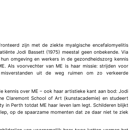
onteerd zijn met de ziekte myalgische encefalomyelitis
patiënte Jodi Bassett (1975) meestal geen onbekende. Via
 hun omgeving en werkers in de gezondheidszorg kennis
ME. Als voorvechter van ME is haar missie: strijden voor
 misverstanden uit de weg ruimen om zo verkeerde
e kennis over ME – ook haar artistieke kant aan bod: Jodi
The Claremont School of Art (kunstacademie) en studeert
y in Perth totdat ME haar leven lam legt. Schilderen blijkt
atklep, op de spaarzame momenten dat ze daar niet te ziek