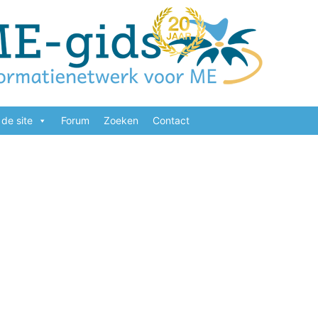
de site
Forum
Zoeken
Contact