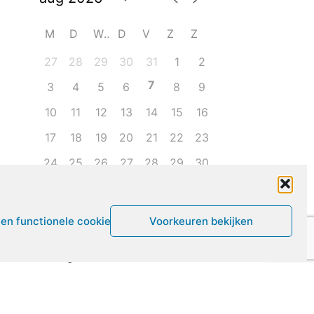
M
D
W
D
V
Z
Z
27
28
29
30
31
1
2
7
3
4
5
6
8
9
10
11
12
13
14
15
16
17
18
19
20
21
22
23
24
25
26
27
28
29
30
31
1
2
3
4
5
6
een functionele cookies
Voorkeuren bekijken
Leven met ME/CVS en POTS
De Vragendokter
Het PAIS protest
Not Recovered Belgium