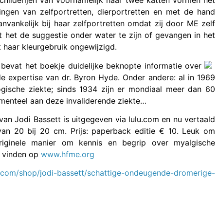
childerijen van voornamelijk haar twee katten vormen het
ingen van zelfportretten, dierportretten en met de hand
nvankelijk bij haar zelfportretten omdat zij door ME zelf
ekt het de suggestie onder water te zijn of gevangen in het
 haar kleurgebruik ongewijzigd.
bevat het boekje duidelijke beknopte informatie over
e expertise van dr. Byron Hyde. Onder andere: al in 1969
gische ziekte; sinds 1934 zijn er mondiaal meer dan 60
omenteel aan deze invaliderende ziekte…
an Jodi Bassett is uitgegeven via lulu.com en nu vertaald
 van 20 bij 20 cm. Prijs: paperback editie € 10. Leuk om
iginele manier om kennis en begrip over myalgische
e vinden op
www.hfme.org
u.com/shop/jodi-bassett/schattige-ondeugende-dromerige-