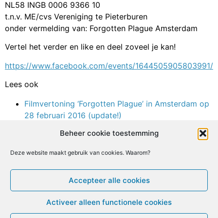
NL58 INGB 0006 9366 10
t.n.v. ME/cvs Vereniging te Pieterburen
onder vermelding van: Forgotten Plague Amsterdam
Vertel het verder en like en deel zoveel je kan!
https://www.facebook.com/events/1644505905803991/
Lees ook
Filmvertoning ‘Forgotten Plague’ in Amsterdam op
28 februari 2016 (update!)
Amerikaans expert bij première filmdocumentaire
Beheer cookie toestemming
over Myalgische Encefalomyelitis
Deze website maakt gebruik van cookies. Waarom?
Facebook
X
Email
Print
LinkedIn
Geef een reactie
Accepteer alle cookies
Je moet
ingelogd zijn op
om een reactie te plaatsen.
Activeer alleen functionele cookies