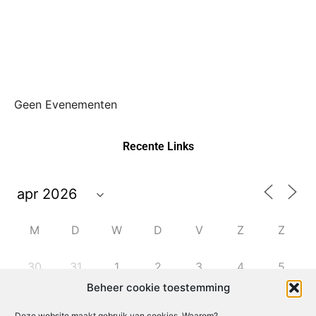
Geen Evenementen
Recente Links
M
D
W
D
V
Z
Z
30
31
1
2
3
4
5
Beheer cookie toestemming
6
7
8
9
10
11
12
Deze website maakt gebruik van cookies. Waarom?