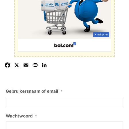
Facebook
X
Email
Print
LinkedIn
Gebruikersnaam of email
*
Wachtwoord
*