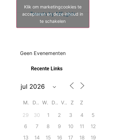
Klik om marketingcookies te
Tweets by ME_gids
accepteren en deze inhoud in
te schakelen
Geen Evenementen
Recente Links
M
D
W
D
V
Z
Z
29
30
1
2
3
4
5
6
7
8
9
10
11
12
13
14
15
16
17
18
19