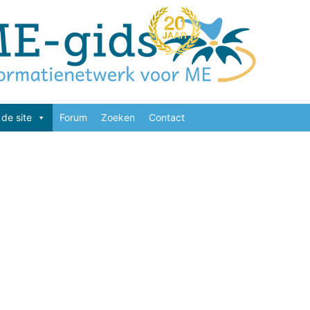
de site
Forum
Zoeken
Contact