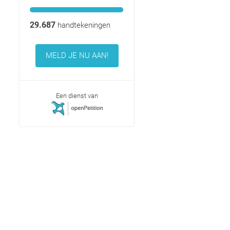
29.687
handtekeningen
MELD JE NU AAN!
Een dienst van