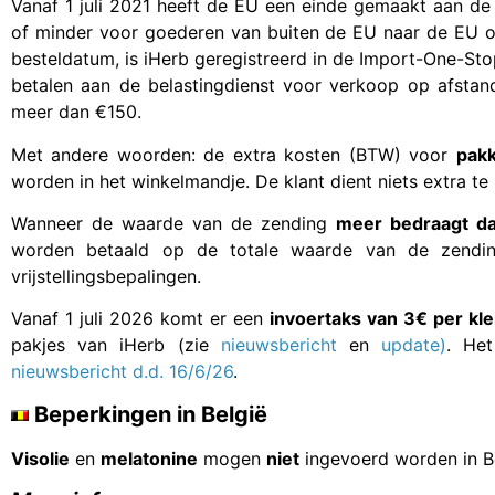
Vanaf 1 juli 2021 heeft de EU een einde gemaakt aan de
of minder voor goederen van buiten de EU naar de EU op
besteldatum, is iHerb geregistreerd in de Import-One-St
betalen aan de belastingdienst voor verkoop op afsta
meer dan €150.
Met andere woorden: de extra kosten (BTW) voor
pakk
worden in het winkelmandje. De klant dient niets extra te
Wanneer de waarde van de zending
meer bedraagt d
worden betaald op de totale waarde van de zendin
vrijstellingsbepalingen.
Vanaf 1 juli 2026 komt er een
invoertaks van 3€ per kl
pakjes van iHerb (zie
nieuwsbericht
en
update)
. He
nieuwsbericht d.d. 16/6/26
.
Beperkingen in België
Visolie
en
melatonine
mogen
niet
ingevoerd worden in Be