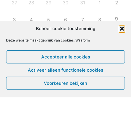
27
28
29
30
31
1
2
9
3
4
5
6
7
8
Beheer cookie toestemming
10
11
12
13
14
15
16
Deze website maakt gebruik van cookies. Waarom?
17
18
19
20
21
22
23
Accepteer alle cookies
Activeer alleen functionele cookies
24
25
26
27
28
29
30
Voorkeuren bekijken
31
1
2
3
4
5
6
Leven met ME/CVS en POTS
De Vragendokter
Het PAIS protest