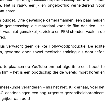
 Het is rauw, eerlijk en ongelooflijk verhelderend voor
patiënten.
en budget. Drie geweldige cameramannen, een paar helden
de gemeenschap die materiaal voor de film deelden – ze
 Het was niet gemakkelijk: ziekte en PEM stonden vaak in de
red.
 dus verwacht geen gelikte Hollywoodproductie. De echte
men, gevormd door zowel medische training als doorleefde
ctie te plaatsen op YouTube om het algoritme een boost te
en film – het is een boodschap die de wereld moet horen en
neeskunde veranderen – mis het niet. Kijk ernaar, voel het
/IACC-aandoeningen een nog urgenter gezondheidsprobleem
grijker dan ooit!