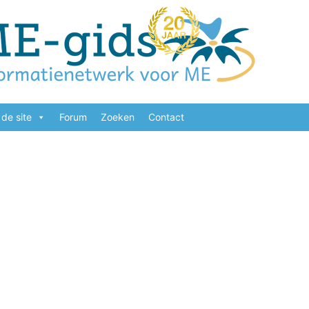
de site
Forum
Zoeken
Contact