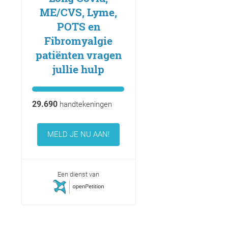
ME/CVS, Lyme,
POTS en
Fibromyalgie
patiënten vragen
jullie hulp
29.690
handtekeningen
MELD JE NU AAN!
Een dienst van