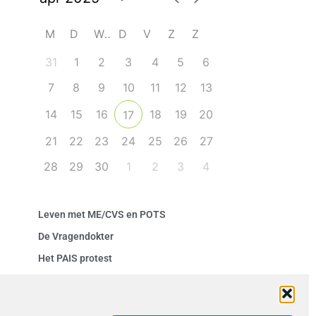
M
D
W
D
V
Z
Z
31
1
2
3
4
5
6
7
8
9
10
11
12
13
14
15
16
18
19
20
17
21
22
23
24
25
26
27
28
29
30
1
2
3
4
Leven met ME/CVS en POTS
De Vragendokter
Het PAIS protest
Not Recovered Belgium
Vrouw met ME