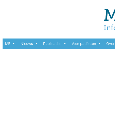
ME
Nieuws
Publicaties
Voor patiënten
Over 