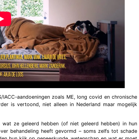
AIS/IACC-aandoeningen zoals ME, long covid en chronische
der is vertoond, niet alleen in Nederland maar mogelijk
, wat ze geleerd hebben (of niet geleerd hebben) in hun
over behandeling heeft gevormd – soms zelfs tot schade
orden hun kijk op geneeskunde, wetenschap en wat er moet