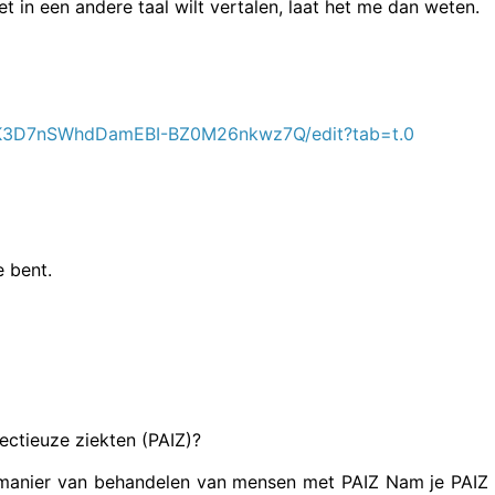
et in een andere taal wilt vertalen, laat het me dan weten.
0K3D7nSWhdDamEBI-BZ0M26nkwz7Q/edit?tab=t.0
je bent.
fectieuze ziekten (PAIZ)?
n manier van behandelen van mensen met PAIZ Nam je PAIZ