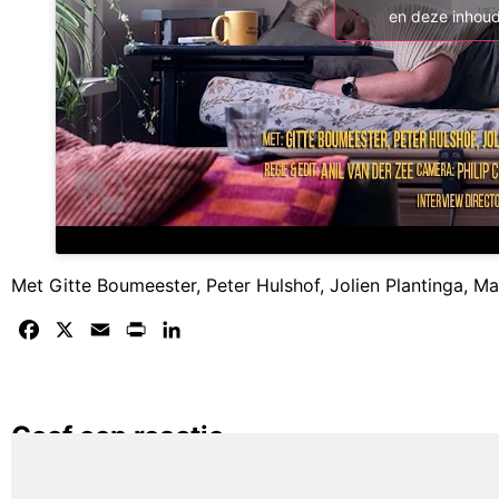
en deze inhoud
Met Gitte Boumeester, Peter Hulshof, Jolien Plantinga, Ma
Facebook
X
Email
Print
LinkedIn
Geef een reactie
Je moet
ingelogd zijn op
om een reactie te plaatsen.