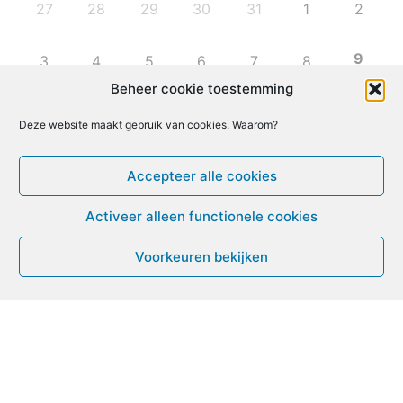
27
28
29
30
31
1
2
9
3
4
5
6
7
8
Beheer cookie toestemming
10
11
12
13
14
15
16
Deze website maakt gebruik van cookies. Waarom?
17
18
19
20
21
22
23
Accepteer alle cookies
Activeer alleen functionele cookies
24
25
26
27
28
29
30
Voorkeuren bekijken
31
1
2
3
4
5
6
Leven met ME/CVS en POTS
De Vragendokter
Het PAIS protest