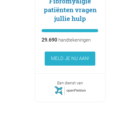
Fibromyalgie
patiënten vragen
jullie hulp
29.690
handtekeningen
MELD JE NU AAN!
Een dienst van