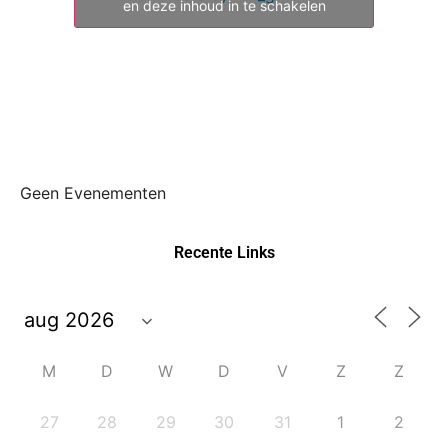
en deze inhoud in te schakelen
Geen Evenementen
Recente Links
M
D
W
D
V
Z
Z
27
28
29
30
31
1
2