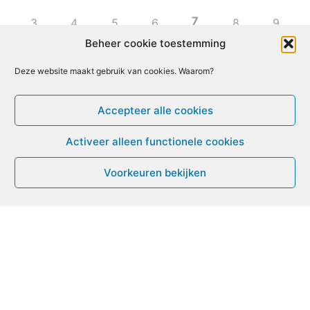
7
3
4
5
6
8
9
Beheer cookie toestemming
10
11
12
13
14
15
16
Deze website maakt gebruik van cookies. Waarom?
17
18
19
20
21
22
23
Accepteer alle cookies
Activeer alleen functionele cookies
24
25
26
27
28
29
30
Voorkeuren bekijken
31
1
2
3
4
5
6
Leven met ME/CVS en POTS
De Vragendokter
Het PAIS protest
Not Recovered Belgium