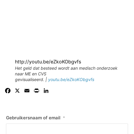
http://youtu.be/eZkoKObgvfs
Het geld dat besteed wordt aan medisch onderzoek
naar ME en CVS
gevisualiseerd. |
youtu.be/eZkoKObgvfs
Facebook
X
Email
Print
LinkedIn
Gebruikersnaam of email
*