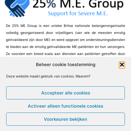
De 25% ME Group is een unieke Britse nationale belangenorganisatie
volledig georganiseerd door vrijwilligers (van wie de meesten ernstig
geïnvalideerd zijn door ME) en werd opgezet om ondersteuningsdiensten
te bieden aan de ernstig geïnvalideerde ME-patiënten en hun verzorgers.
Ze voorzien een breed scala aan diensten aan patiënten getroffen door
ernstige ME waarvan de meesten zo goed als huisgebonden en/of
Beheer cookie toestemming
bedlegerig zijn.
Deze website maakt gebruik van cookies. Waarom?
Facebook
X
Email
Print
LinkedIn
Accepteer alle cookies
[ Bezoek deze website ]
Activeer alleen functionele cookies
Voorkeuren bekijken
© ME-gids.net 2005 – 2026 Migratie/Update website
Dirk Ghijs