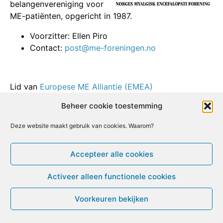
belangenvereniging voor
ME-patiënten, opgericht in 1987.
Voorzitter: Ellen Piro
Contact:
post@me-foreningen.no
Lid van
Europese ME Alliantie (EMEA)
Beheer cookie toestemming
Facebook
X
Email
Print
LinkedIn
Deze website maakt gebruik van cookies. Waarom?
[ Bezoek deze website ]
Accepteer alle cookies
© ME-gids.net 2005 – 2026 Migratie/Update website
Activeer alleen functionele cookies
Dirk Ghijs
Voorkeuren bekijken