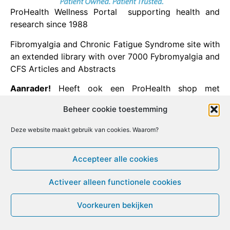
ProHealth Wellness Portal supporting health and
research since 1988
Fibromyalgia and Chronic Fatigue Syndrome site with
an extended library with over 7000 Fybromyalgia and
CFS Articles and Abstracts
Aanrader!
Heeft ook een ProHealth shop met
hoogwaardige voedingssupplementen.
Beheer cookie toestemming
Facebook
X
Email
Print
LinkedIn
Deze website maakt gebruik van cookies. Waarom?
Accepteer alle cookies
[ Bezoek deze website ]
Activeer alleen functionele cookies
© ME-gids.net 2005 – 2026 Migratie/Update website
Voorkeuren bekijken
Dirk Ghijs