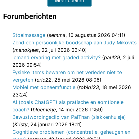
Meer boeken
Forumberichten
Stoelmassage
(
semma
, 10 augustus 2026 04:11)
Zend een persoonlijke boodschap aan Judy Mikovits
(
manokjeet
, 22 juli 2026 03:40)
Iemand ervaring met graded activity?
(
paul29
, 2 juli
2026 09:54)
Fysieke items bewaren om het verleden niet te
vergeten
(
eric22
, 25 mei 2026 08:06)
Mobiel met opneemfunctie
(
robin123
, 18 mei 2026
23:24)
AI (zoals ChatGPT) als pratische en eomtionele
coach?
(
bloemetje
, 14 mei 2026 11:59)
Bewustwordingsclip van PaiThan (slakkenhuisje)
(
Kristy
, 24 januari 2026 18:11)
Cognitieve problemen (concentratie, geheugen en