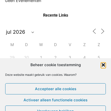
Geen Evenementen
Recente Links
M
D
W
D
V
Z
Z
29
30
1
2
3
4
5
Beheer cookie toestemming
6
7
8
9
10
11
12
Deze website maakt gebruik van cookies. Waarom?
13
14
15
16
17
18
19
Accepteer alle cookies
Activeer alleen functionele cookies
20
21
22
23
24
25
26