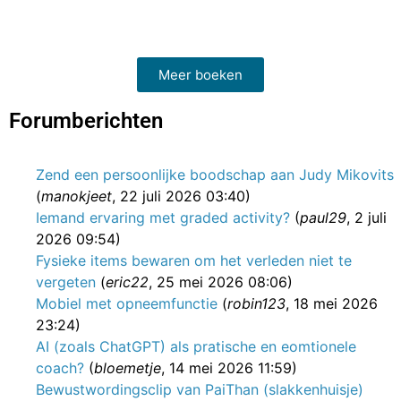
Meer boeken
Forumberichten
Zend een persoonlijke boodschap aan Judy Mikovits
(
manokjeet
, 22 juli 2026 03:40)
Iemand ervaring met graded activity?
(
paul29
, 2 juli
2026 09:54)
Fysieke items bewaren om het verleden niet te
vergeten
(
eric22
, 25 mei 2026 08:06)
Mobiel met opneemfunctie
(
robin123
, 18 mei 2026
23:24)
AI (zoals ChatGPT) als pratische en eomtionele
coach?
(
bloemetje
, 14 mei 2026 11:59)
Bewustwordingsclip van PaiThan (slakkenhuisje)