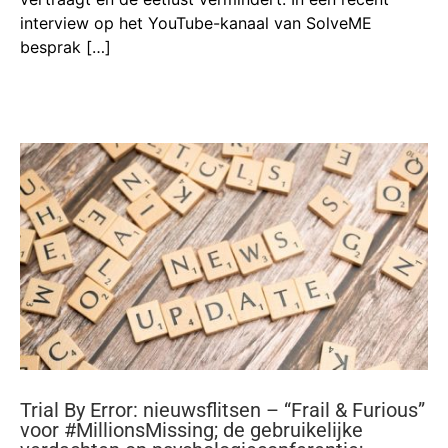
interview op het YouTube-kanaal van SolveME
besprak […]
Trial By Error: nieuwsflitsen – “Frail & Furious”
voor #MillionsMissing; de gebruikelijke