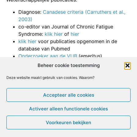
Diagnose:
Canadese criteria (Carruthers et al.,
2003)
co-editor van Journal of Chronic Fatigue
Syndrome:
klik hier
of
hier
klik hier
voor publicaties opgenomen in de
database van Pubmed
Onderzoeker aan de VUB
(emeritus)
Beheer cookie toestemming
Forum:
Deze website maakt gebruik van cookies. Waarom?
De Meirleir
Maes of De Meirleir?
Accepteer alle cookies
Facebook
X
Email
Print
LinkedIn
Activeer alleen functionele cookies
Voorkeuren bekijken
© ME-gids.net 2005 – 2026 Migratie/Update website
Dirk Ghijs