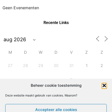
Geen Evenementen
Recente Links
M
D
W
D
V
Z
Z
27
28
29
30
31
1
2
7
3
4
5
6
8
9
Beheer cookie toestemming
Deze website maakt gebruik van cookies. Waarom?
10
11
12
13
14
15
16
Accepteer alle cookies
17
18
19
20
21
22
23