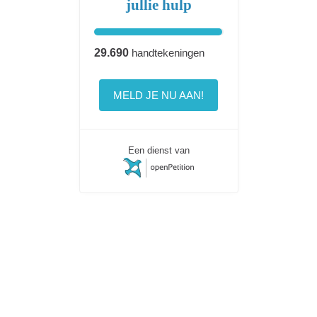
jullie hulp
29.690
handtekeningen
MELD JE NU AAN!
Een dienst van