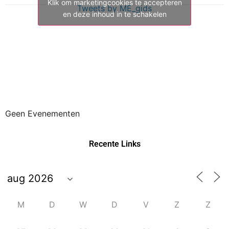
Klik om marketingcookies te accepteren
Tweets by ME_gids
en deze inhoud in te schakelen
Geen Evenementen
Recente Links
M
D
W
D
V
Z
Z