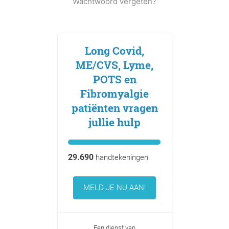
Wachtwoord vergeten?
Long Covid,
ME/CVS, Lyme,
POTS en
Fibromyalgie
patiënten vragen
jullie hulp
29.690
handtekeningen
MELD JE NU AAN!
Een dienst van