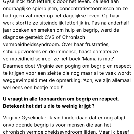
Gyselinck zich letterlijk door het leven. Ze leed aan
ondraaglijke spierpijnen, concentratiestoornissen en ze
had geen vat meer op het dagelijkse leven. Op haar
werk stortte ze uiteindelijk letterlijk in. Pas na anderhalf
jaar zoeken en smeken om hulp en begrip, werd de
diagnose gesteld: CVS of Chronisch
vermoeidheidssyndroom. Over haar frustraties,
schuldgevoelens en de immense, haast comateuze
vermoeidheid schreef ze het boek ‘Mama is moe’.
Daarmee doet Virginie een poging om begrip en respect
te krijgen voor een ziekte die nog maar al te vaak wordt
weggewimpeld met de opmerking: ‘Ach, we zijn allemaal
wel eens een beetje moe !’
U vraagt in alle toonaarden om begrip en respect.
Betekent het dat u die te weinig krijgt ?
Virginie Gyselinck : ‘Ik vind inderdaad dat er nog altijd
onvoldoende begrip is voor mensen die aan het
chronisch vermoeidheidssyndroom lijden. Maar ik besef