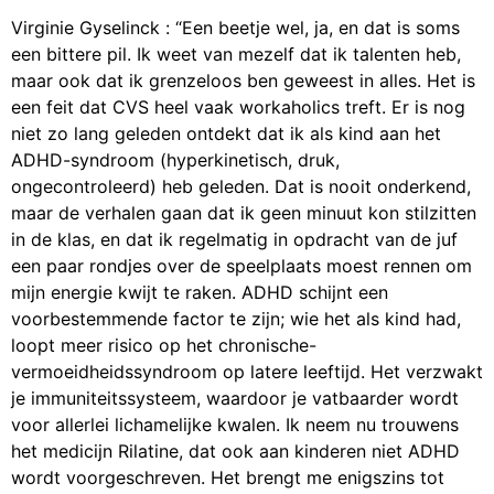
Virginie Gyselinck : “Een beetje wel, ja, en dat is soms
een bittere pil. Ik weet van mezelf dat ik talenten heb,
maar ook dat ik grenzeloos ben geweest in alles. Het is
een feit dat CVS heel vaak workaholics treft. Er is nog
niet zo lang geleden ontdekt dat ik als kind aan het
ADHD-syndroom (hyperkinetisch, druk,
ongecontroleerd) heb geleden. Dat is nooit onderkend,
maar de verhalen gaan dat ik geen minuut kon stilzitten
in de klas, en dat ik regelmatig in opdracht van de juf
een paar rondjes over de speelplaats moest rennen om
mijn energie kwijt te raken. ADHD schijnt een
voorbestemmende factor te zijn; wie het als kind had,
loopt meer risico op het chronische-
vermoeidheidssyndroom op latere leeftijd. Het verzwakt
je immuniteitssysteem, waardoor je vatbaarder wordt
voor allerlei lichamelijke kwalen. Ik neem nu trouwens
het medicijn Rilatine, dat ook aan kinderen niet ADHD
wordt voorgeschreven. Het brengt me enigszins tot