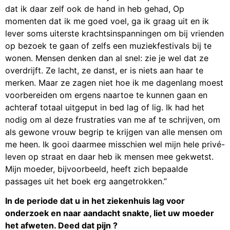
dat ik daar zelf ook de hand in heb gehad, Op
momenten dat ik me goed voel, ga ik graag uit en ik
lever soms uiterste krachtsinspanningen om bij vrienden
op bezoek te gaan of zelfs een muziekfestivals bij te
wonen. Mensen denken dan al snel: zie je wel dat ze
overdrijft. Ze lacht, ze danst, er is niets aan haar te
merken. Maar ze zagen niet hoe ik me dagenlang moest
voorbereiden om ergens naartoe te kunnen gaan en
achteraf totaal uitgeput in bed lag of lig. Ik had het
nodig om al deze frustraties van me af te schrijven, om
als gewone vrouw begrip te krijgen van alle mensen om
me heen. Ik gooi daarmee misschien wel mijn hele privé-
leven op straat en daar heb ik mensen mee gekwetst.
Mijn moeder, bijvoorbeeld, heeft zich bepaalde
passages uit het boek erg aangetrokken.”
In de periode dat u in het ziekenhuis lag voor
onderzoek en naar aandacht snakte, liet uw moeder
het afweten. Deed dat pijn ?