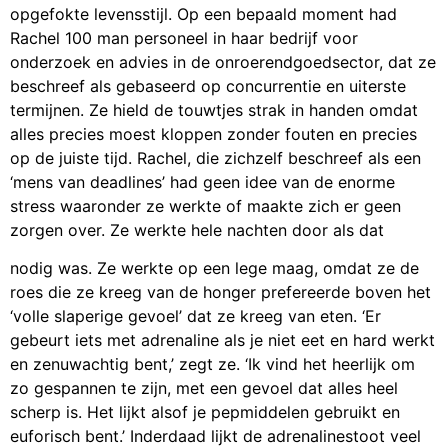
opgefokte levensstijl. Op een bepaald moment had
Rachel 100 man personeel in haar bedrijf voor
onderzoek en advies in de onroerendgoedsector, dat ze
beschreef als gebaseerd op concurrentie en uiterste
termijnen. Ze hield de touwtjes strak in handen omdat
alles precies moest kloppen zonder fouten en precies
op de juiste tijd. Rachel, die zichzelf beschreef als een
‘mens van deadlines’ had geen idee van de enorme
stress waaronder ze werkte of maakte zich er geen
zorgen over. Ze werkte hele nachten door als dat
nodig was. Ze werkte op een lege maag, omdat ze de
roes die ze kreeg van de honger prefereerde boven het
‘volle slaperige gevoel’ dat ze kreeg van eten. ‘Er
gebeurt iets met adrenaline als je niet eet en hard werkt
en zenuwachtig bent,’ zegt ze. ‘Ik vind het heerlijk om
zo gespannen te zijn, met een gevoel dat alles heel
scherp is. Het lijkt alsof je pepmiddelen gebruikt en
euforisch bent.’ Inderdaad lijkt de adrenalinestoot veel