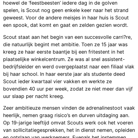
hoewel de ‘feestbeesten’ iedere dag in de golven
spelen, is Scout nog geen enkele keer naar het strand
geweest. Voor de andere meisjes in haar huis is Scout
een spook, dat komt en gaat en zelden gezien wordt.
Scout staat aan het begin van een succesvolle carri?re,
die natuurlijk begint met ambitie. Toen ze 15 jaar was
kreeg ze haar eerste baantje bij een fritestent in het
plaatselijke winkelcentrum. Ze was al snel assistent-
bedrijfsleider en werd overgeplaatst naar een filiaal vlak
bij haar school. In haar eerste jaar als studente deed
Scout ieder kwartaal vier vakken en werkte ze
bovendien 40 uur per week, zodat ze niet meer dan vijf
uur slaap per nacht kreeg.
Zeer ambitieuze mensen vinden de adrenalinestoot vaak
heerlijk, nemen graag risico’s en durven uitdaging aan.
Op 19-jarige leeftijd omvat Scouts werk ook het voeren
van sollicitatiegesprekken, het in dienst nemen, opleiden
en ontslaan van werknemers. Evenals het instemmen