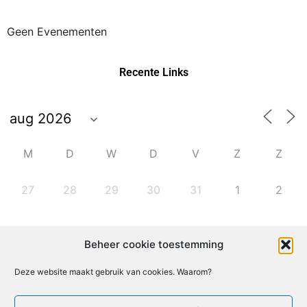
Geen Evenementen
Recente Links
M
D
W
D
V
Z
Z
27
28
29
30
31
1
2
3
4
5
6
7
8
9
Beheer cookie toestemming
10
11
12
13
14
15
16
Deze website maakt gebruik van cookies. Waarom?