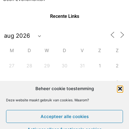
Recente Links
M
D
W
D
V
Z
Z
27
28
29
30
31
1
2
9
3
4
5
6
7
8
Beheer cookie toestemming
10
11
12
13
14
15
16
Deze website maakt gebruik van cookies. Waarom?
Accepteer alle cookies
17
18
19
20
21
22
23