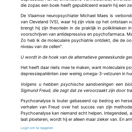
die zopas een boek heeft gepubliceerd waarin hij een z
De Vlaamse neuropsychiater Michael Maes is verbonden 
van Cleveland (VS), waar hij zijn visie op het ontstaan
brengt hij zijn theorieën in de praktijk in poliklinieken
voorschrijven van antidepressiva en psychofarmaca. Maa
Zo heb ik de moleculaire psychiatrie ontdekt, die de oo
niveau van de cellen".
U wordt in de hoek van de alternatieve geneeskunde ge
Het heeft daar niets mee te maken, want moleculaire psych
depressiepatiënten zeer weinig omega-3-vetzuren in hun
Volgens u hebben psychische aandoeningen een bio
Sigmund Freud, die zegt dat ze veroorzaakt zijn door tra
Psychoanalyse is louter gebaseerd op bedrog en hersen
verhalen van Freud over het succes van zijn methode z
Psychoanalyse kan niemand echt helpen. Integendeel, als
laat ploeteren, wordt hij er alleen maar zieker van. En ar
Login om te reageren