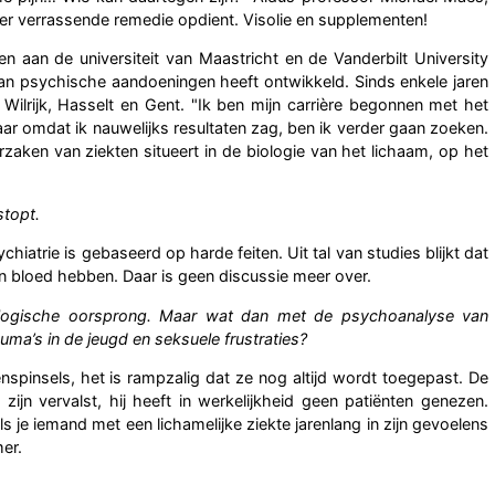
eer verrassende remedie opdient. Visolie en supplementen!
aan de universiteit van Maastricht en de Vanderbilt University
 van psychische aandoeningen heeft ontwikkeld. Sinds enkele jaren
 in Wilrijk, Hasselt en Gent. "Ik ben mijn carrière begonnen met het
r omdat ik nauwelijks resultaten zag, ben ik verder gaan zoeken.
rzaken van ziekten situeert in de biologie van het lichaam, op het
stopt.
iatrie is gebaseerd op harde feiten. Uit tal van studies blijkt dat
 bloed hebben. Daar is geen discussie meer over.
logische oorsprong. Maar wat dan met de psychoanalyse van
uma’s in de jeugd en seksuele frustraties?
spinsels, het is rampzalig dat ze nog altijd wordt toegepast. De
ijn vervalst, hij heeft in werkelijkheid geen patiënten genezen.
 je iemand met een lichamelijke ziekte jarenlang in zijn gevoelens
mer.