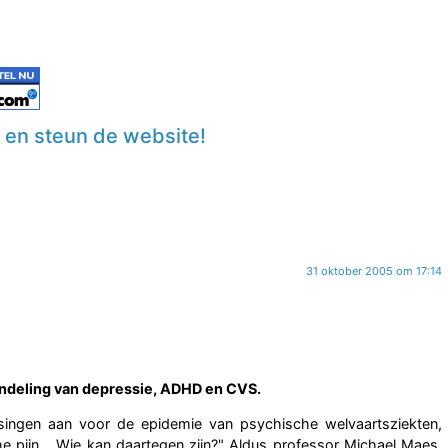
n en steun de website!
31 oktober 2005 om 17:14
ndeling van depressie, ADHD en CVS.
ossingen aan voor de epidemie van psychische welvaartsziekten,
e pijn… Wie kan daartegen zijn?" Aldus professor Michael Maes,