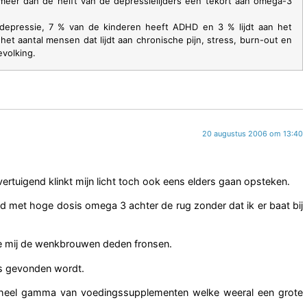
meer dan de helft van de depressielijders een tekort aan omega-3
 depressie, 7 % van de kinderen heeft ADHD en 3 % lijdt aan het
t aantal mensen dat lijdt aan chronische pijn, stress, burn-out en
volking.
20 augustus 2006 om 13:40
vertuigend klinkt mijn licht toch ook eens elders gaan opsteken.
nd met hoge dosis omega 3 achter de rug zonder dat ik er baat bij
ie mij de wenkbrouwen deden fronsen.
ets gevonden wordt.
heel gamma van voedingssupplementen welke weeral een grote