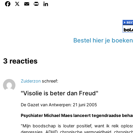
Facebook
X
Email
Print
LinkedIn
Bestel hier je boeke
3 reacties
Zuiderzon
schreef:
"Visolie is beter dan Freud"
De Gazet van Antwerpen: 21 juni 2005
Psychiater Michael Maes lanceert tegendraadse beha
"Mijn boodschap is louter positief, want ik reik opl
depressies, ADHD, chronische vermoeidheid, chronisch