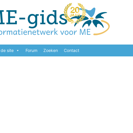
de site
Forum
Zoeken
Contact