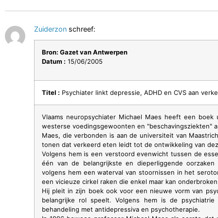
Zuiderzon
schreef:
Bron: Gazet van Antwerpen
Datum :
15/06/2005
Titel :
Psychiater linkt depressie, ADHD en CVS aan verk
Vlaams neuropsychiater Michael Maes heeft een boek u
westerse voedingsgewoonten en "beschavingsziekten" al
Maes, die verbonden is aan de universiteit van Maastricht
tonen dat verkeerd eten leidt tot de ontwikkeling van d
Volgens hem is een verstoord evenwicht tussen de ess
één van de belangrijkste en dieperliggende oorzake
volgens hem een waterval van stoornissen in het sero
een vicieuze cirkel raken die enkel maar kan onderbroke
Hij pleit in zijn boek ook voor een nieuwe vorm van psy
belangrijke rol speelt. Volgens hem is de psychiat
behandeling met antidepressiva en psychotherapie.