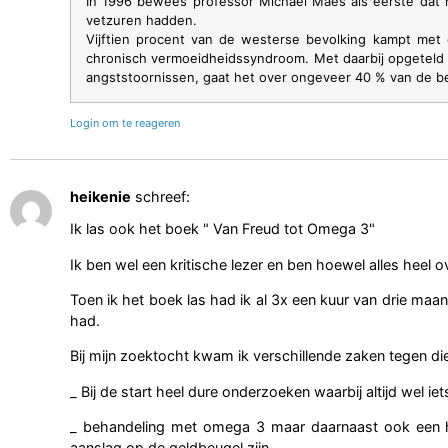
In 1996 bewees professor Michael Maes als eerste dat 
vetzuren hadden.
Vijftien procent van de westerse bevolking kampt met
chronisch vermoeidheidssyndroom. Met daarbij opgeteld he
angststoornissen, gaat het over ongeveer 40 % van de be
Login om te reageren
heikenie
schreef:
Ik las ook het boek " Van Freud tot Omega 3"
Ik ben wel een kritische lezer en ben hoewel alles heel o
Toen ik het boek las had ik al 3x een kuur van drie maa
had.
Bij mijn zoektocht kwam ik verschillende zaken tegen d
_ Bij de start heel dure onderzoeken waarbij altijd wel i
_ behandeling met omega 3 maar daarnaast ook een 
aanslag op de geldbeugel zijn.