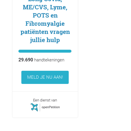
ME/CVS, Lyme,
POTS en
Fibromyalgie
patiënten vragen
jullie hulp
29.690
handtekeningen
MELD JE NU AAN!
Een dienst van