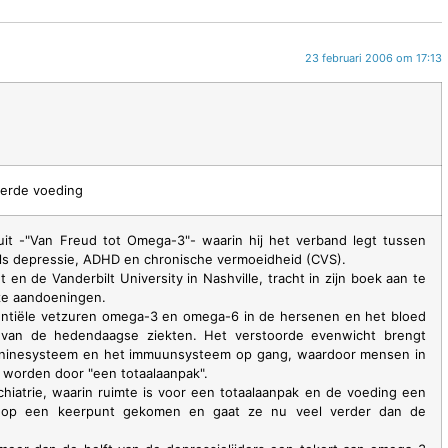
23 februari 2006 om 17:13
eerde voeding
it -"Van Freud tot Omega-3"- waarin hij het verband legt tussen
s depressie, ADHD en chronische vermoeidheid (CVS).
 en de Vanderbilt University in Nashville, tracht in zijn boek aan te
eze aandoeningen.
entiële vetzuren omega-3 en omega-6 in de hersenen en het bloed
n van de hedendaagse ziekten. Het verstoorde evenwicht brengt
toninesysteem en het immuunsysteem op gang, waardoor mensen in
n worden door "een totaalaanpak".
chiatrie, waarin ruimte is voor een totaalaanpak en de voeding een
rie op een keerpunt gekomen en gaat ze nu veel verder dan de