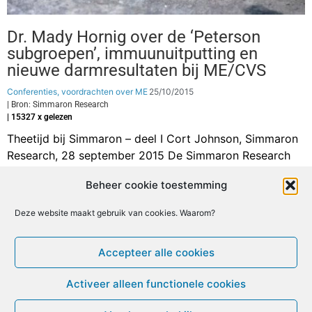
Dr. Mady Hornig over de ‘Peterson
subgroepen’, immuunuitputting en
nieuwe darmresultaten bij ME/CVS
Conferenties, voordrachten over ME
25/10/2015
| Bron: Simmaron Research
| 15327 x gelezen
Theetijd bij Simmaron – deel I Cort Johnson, Simmaron
Research, 28 september 2015 De Simmaron Research
Foundation is er om ME/CVS wetenschappelijk opnieuw
Beheer cookie toestemming
te definiëren. Bij een recent evenement dat “A Simmaron
Tea” werd genoemd, praatten medewerkers met
Deze website maakt gebruik van cookies. Waarom?
patiënten over hun recente werk om ontdekkingen in
onze ziekte op gang te brengen. Deel 1 van […]
Accepteer alle cookies
Vorige
1
…
6
7
8
Volgende
Activeer alleen functionele cookies