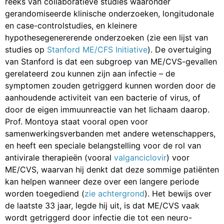
reeks van collaboratieve studies waaronder
gerandomiseerde klinische onderzoeken, longitudonale
en case-controlstudies, en kleinere
hypothesegenererende onderzoeken (zie een lijst van
studies op
Stanford ME/CFS Initiative
). De overtuiging
van Stanford is dat een subgroep van ME/CVS-gevallen
gerelateerd zou kunnen zijn aan infectie – de
symptomen zouden getriggerd kunnen worden door de
aanhoudende activiteit van een bacterie of virus, of
door de eigen immuunreactie van het lichaam daarop.
Prof. Montoya staat vooral open voor
samenwerkingsverbanden met andere wetenschappers,
en heeft een speciale belangstelling voor de rol van
antivirale therapieën (vooral
valganciclovir
) voor
ME/CVS, waarvan hij denkt dat deze sommige patiënten
kan helpen wanneer deze over een langere periode
worden toegediend (
zie achtergrond
). Het bewijs over
de laatste 33 jaar, legde hij uit, is dat ME/CVS vaak
wordt getriggerd door infectie die tot een neuro-