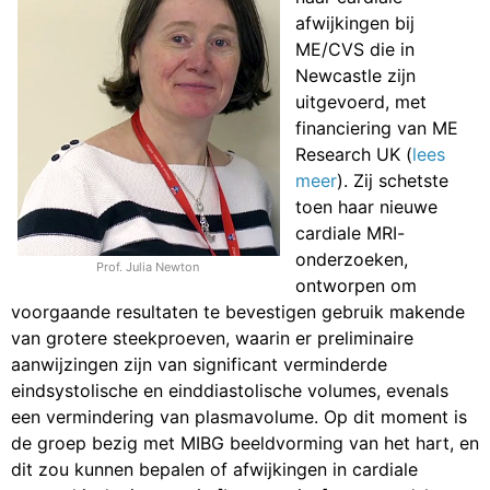
afwijkingen bij
ME/CVS die in
Newcastle zijn
uitgevoerd, met
financiering van ME
Research UK (
lees
meer
). Zij schetste
toen haar nieuwe
cardiale MRI-
onderzoeken,
Prof. Julia Newton
ontworpen om
voorgaande resultaten te bevestigen gebruik makende
van grotere steekproeven, waarin er preliminaire
aanwijzingen zijn van significant verminderde
eindsystolische en einddiastolische volumes, evenals
een vermindering van plasmavolume. Op dit moment is
de groep bezig met MIBG beeldvorming van het hart, en
dit zou kunnen bepalen of afwijkingen in cardiale