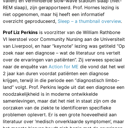
vallen) en verminderde slow-wave stadium slaap (niet-
REM slaap), zijn gerapporteerd. Prof. Hornes lezing is
niet opgenomen, maar hij heeft een informatief
overzicht geproduceerd,
Sleep – a thumbnail overview
.
Prof Liz Perkins
is voorzitter van de William Rathbone
VI leerstoel voor Community Nursing aan de Universiteit
van Liverpool, en haar “keynote” lezing was getiteld “Op
zoek naar een diagnose – wat de literatuur ons vertelt
over de ervaringen van patiënten”. Zij verwees speciaal
naar de enquête van
Action for ME
die vond dat het wel
2 jaar kan duren voordat patiënten een diagnose
krijgen, terwijl in die periode een “diagnostisch limbo-
land” volgt. Prof. Perkins legde uit dat een diagnose een
noodzakelijkheid is in moderne ontwikkelde
samenlevingen, maar dat het niet in staat zijn om de
oorzaken van de ziekte te identificeren specifieke
problemen oplevert. Er is een grote hoeveelheid aan
literatuur over ‘medisch onverklaarde symptomen’, maar