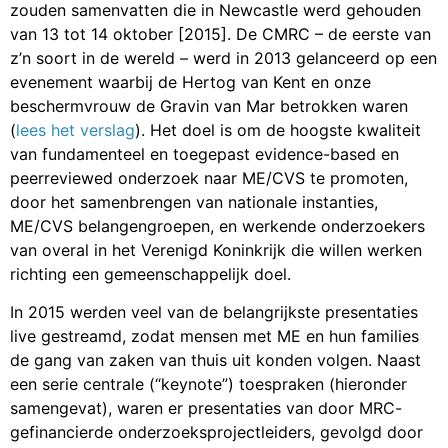
zouden samenvatten die in Newcastle werd gehouden
van 13 tot 14 oktober [2015]. De CMRC – de eerste van
z’n soort in de wereld – werd in 2013 gelanceerd op een
evenement waarbij de Hertog van Kent en onze
beschermvrouw de Gravin van Mar betrokken waren
(
lees het verslag
). Het doel is om de hoogste kwaliteit
van fundamenteel en toegepast evidence-based en
peerreviewed onderzoek naar ME/CVS te promoten,
door het samenbrengen van nationale instanties,
ME/CVS belangengroepen, en werkende onderzoekers
van overal in het Verenigd Koninkrijk die willen werken
richting een gemeenschappelijk doel.
In 2015 werden veel van de belangrijkste presentaties
live gestreamd, zodat mensen met ME en hun families
de gang van zaken van thuis uit konden volgen. Naast
een serie centrale (“keynote”) toespraken (hieronder
samengevat), waren er presentaties van door MRC-
gefinancierde onderzoeksprojectleiders, gevolgd door