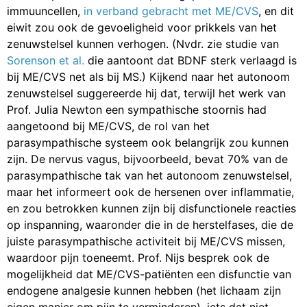
immuuncellen,
in verband gebracht met ME/CVS
, en dit
eiwit zou ook de gevoeligheid voor prikkels van het
zenuwstelsel kunnen verhogen. (Nvdr. zie studie van
Sorenson et al.
die aantoont dat BDNF sterk verlaagd is
bij ME/CVS net als bij MS.) Kijkend naar het autonoom
zenuwstelsel suggereerde hij dat, terwijl het werk van
Prof. Julia Newton een sympathische stoornis had
aangetoond bij ME/CVS, de rol van het
parasympathische systeem ook belangrijk zou kunnen
zijn. De nervus vagus, bijvoorbeeld, bevat 70% van de
parasympathische tak van het autonoom zenuwstelsel,
maar het informeert ook de hersenen over inflammatie,
en zou betrokken kunnen zijn bij disfunctionele reacties
op inspanning, waaronder die in de herstelfases, die de
juiste parasympathische activiteit bij ME/CVS missen,
waardoor pijn toeneemt. Prof. Nijs besprek ook de
mogelijkheid dat ME/CVS-patiënten een disfunctie van
endogene analgesie kunnen hebben (het lichaam zijn