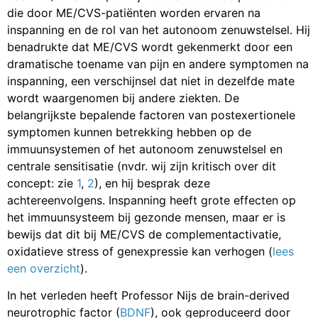
die door ME/CVS-patiënten worden ervaren na
inspanning en de rol van het autonoom zenuwstelsel. Hij
benadrukte dat ME/CVS wordt gekenmerkt door een
dramatische toename van pijn en andere symptomen na
inspanning, een verschijnsel dat niet in dezelfde mate
wordt waargenomen bij andere ziekten. De
belangrijkste bepalende factoren van postexertionele
symptomen kunnen betrekking hebben op de
immuunsystemen of het autonoom zenuwstelsel en
centrale sensitisatie (nvdr. wij zijn kritisch over dit
concept: zie
1
,
2
), en hij besprak deze
achtereenvolgens. Inspanning heeft grote effecten op
het immuunsysteem bij gezonde mensen, maar er is
bewijs dat dit bij ME/CVS de complementactivatie,
oxidatieve stress of genexpressie kan verhogen (
lees
een overzicht
).
In het verleden heeft Professor Nijs de brain-derived
neurotrophic factor (
BDNF
), ook geproduceerd door