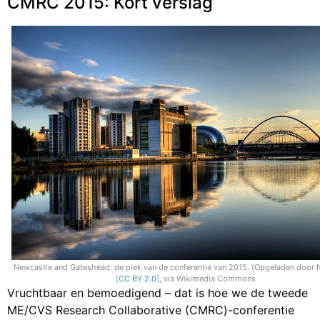
CMRC 2015: Kort verslag
Newcastle and Gateshead: de plek van de conferentie van 2015. (Opgeladen door N
[
CC BY 2.0
], via Wikimedia Commons
Vruchtbaar en bemoedigend – dat is hoe we de tweede
ME/CVS Research Collaborative (CMRC)-conferentie