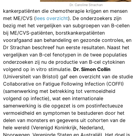
Dr. Caroline Strachan
kankerpatiënten die chemotherapie krijgen en mensen
met ME/CVS (
lees overzicht
). De onderzoekers zijn
bezig met het vergelijken van subgroepen van B-cellen
bij ME/CVS-patiënten, borstkankerpatiënten
voorafgaand aan behandeling en gezonde controles, en
Dr Strachan beschreef hun eerste resultaten. Naast het
vergelijken van B-cel fenotypen in de twee populaties
onderzoeken zij nu de productie van B-cel cytokinen
volgend op in vitro stimulatie.
Dr. Simon Collin
(Universiteit van Bristol) gaf een overzicht van de studie
Collaborative on Fatigue Following Infection (COFFI)
(samenwerking met betrekking tot vermoeidheid
volgend op infectie), wat een internationale
samenwerking is die opgezet is om postinfectueuze
vermoeidheid en symptomen te bestuderen door het
delen van monsters en gegevens uit cohorten van de
hele wereld (Verenigd Koninkrijk, Nederland,
Noorwegen, Verenigde Staten en Australië). Het doel is