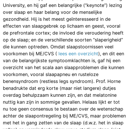
University, en hij gaf een belangrijke (“keynote”) lezing
over slaap en haar belang voor de menselijke
gezondheid. Hij is het meest geïnteresseerd in de
effecten van slaapgebrek op lichaam en geest, vooral
de prefrontale cortex; de invloed die veroudering heeft
op de slaap; en de verschillende soorten “slaperigheid”
die kunnen optreden. Omdat slaapstoornissen veel
voorkomen bij ME/CVS (
lees een overzicht
), en dit een
van de belangrijkste symptoomklachten is, gaf hij een
overzicht van het scala aan slaapproblemen die kunnen
voorkomen, vooral slaapapneu en rusteloze
benensyndroom (restless legs syndroom). Prof. Horne
benadrukte dat erg korte (maar niet langere) dutjes
overdag behulpzaam kunnen zijn, en dat melatonine
nuttig kan zijn in sommige gevallen. Helaas lijkt er tot
nu toe geen consensus te bestaan over de wetenschap
achter de slaapontregeling bij ME/CVS, maar problemen
met het in gang zetten van de slaap (d.w.z. het in slaap