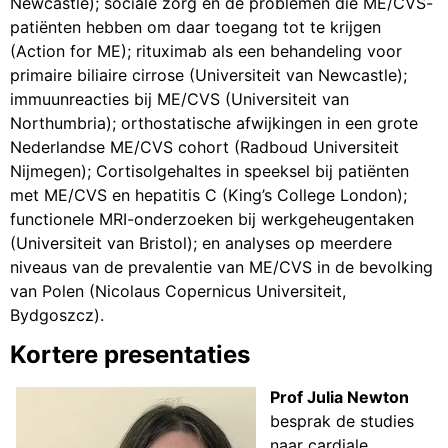
Newcastle); sociale zorg en de problemen die ME/CVS-
patiënten hebben om daar toegang tot te krijgen
(Action for ME); rituximab als een behandeling voor
primaire biliaire cirrose (Universiteit van Newcastle);
immuunreacties bij ME/CVS (Universiteit van
Northumbria); orthostatische afwijkingen in een grote
Nederlandse ME/CVS cohort (Radboud Universiteit
Nijmegen); Cortisolgehaltes in speeksel bij patiënten
met ME/CVS en hepatitis C (King’s College London);
functionele MRI-onderzoeken bij werkgeheugentaken
(Universiteit van Bristol); en analyses op meerdere
niveaus van de prevalentie van ME/CVS in de bevolking
van Polen (Nicolaus Copernicus Universiteit,
Bydgoszcz).
Kortere presentaties
Prof Julia Newton
besprak de studies
naar cardiale