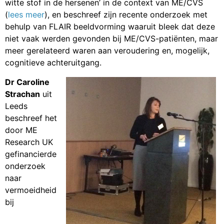
witte stof in de hersenen’ in de context van ME/CVS
(
lees meer
), en beschreef zijn recente onderzoek met
behulp van FLAIR beeldvorming waaruit bleek dat deze
niet vaak werden gevonden bij ME/CVS-patiënten, maar
meer gerelateerd waren aan veroudering en, mogelijk,
cognitieve achteruitgang.
Dr Caroline
Strachan
uit
Leeds
beschreef het
door ME
Research UK
gefinancierde
onderzoek
naar
vermoeidheid
bij