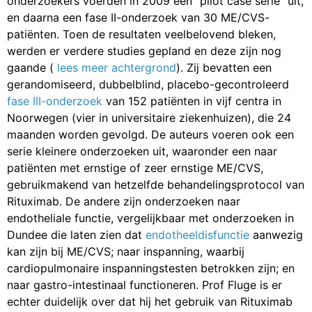
onderzoekers voerden in 2009 een “pilot case serie” uit,
en daarna een fase II-onderzoek van 30 ME/CVS-
patiënten. Toen de resultaten veelbelovend bleken,
werden er verdere studies gepland en deze zijn nog
gaande (
lees meer achtergrond
). Zij bevatten een
gerandomiseerd, dubbelblind, placebo-gecontroleerd
fase III-onderzoek
van 152 patiënten in vijf centra in
Noorwegen (vier in universitaire ziekenhuizen), die 24
maanden worden gevolgd. De auteurs voeren ook een
serie kleinere onderzoeken uit, waaronder een naar
patiënten met ernstige of zeer ernstige ME/CVS,
gebruikmakend van hetzelfde behandelingsprotocol van
Rituximab. De andere zijn onderzoeken naar
endotheliale functie, vergelijkbaar met onderzoeken in
Dundee die laten zien dat
endotheeldisfunctie
aanwezig
kan zijn bij ME/CVS; naar inspanning, waarbij
cardiopulmonaire inspanningstesten betrokken zijn; en
naar gastro-intestinaal functioneren. Prof Fluge is er
echter duidelijk over dat hij het gebruik van Rituximab