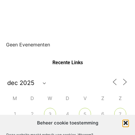
Geen Evenementen
Recente Links
M
D
W
D
V
Z
Z
1
2
4
6
3
5
7
Beheer cookie toestemming
8
9
10
11
14
12
13
Deze website maakt gebruik van cookies. Waarom?