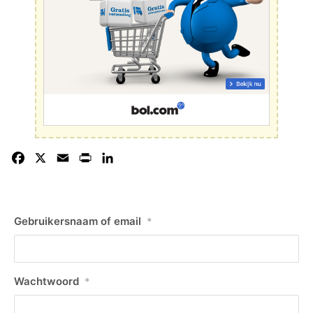
Facebook
X
Email
Print
LinkedIn
Gebruikersnaam of email
*
Wachtwoord
*