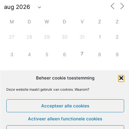
M
D
W
D
V
Z
Z
27
28
29
30
31
1
2
7
3
4
5
6
8
9
10
11
12
13
14
15
16
Beheer cookie toestemming
17
18
19
20
21
22
23
Deze website maakt gebruik van cookies. Waarom?
Accepteer alle cookies
24
25
26
27
28
29
30
Activeer alleen functionele cookies
31
1
2
3
4
5
6