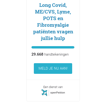
Long Covid,
ME/CVS, Lyme,
POTS en
Fibromyalgie
patiënten vragen
jullie hulp
29.668
handtekeningen
MELD JE NU AAN!
Een dienst van