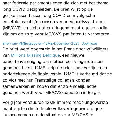
naar federale parlementsleden die zich met het thema
long COVID bezighielden. De brief wijst op de
gelijkenissen tussen long COVID en myalgische
encefalomyelitis/chronisch vermoeidheidssyndroom
(ME/CVS) en stelt dat er dringend maatregelen nodig
zijn om de zorg voor ME/CVS-patiënten te verbeteren.
Brief-van-MMBelgique-en-12ME-December-2021
Download
De brief werd opgesteld in het Frans door vrijwilligers
van
Millions Missing Belgique
, een nieuwe
patiëntenvereniging die meteen een vliegende start
genomen heeft. 12ME hielp de tekst mee verfijnen en
ondertekende de finale versie. 12ME is verheugd dat ze
zo vlot met hun Franstalige collega’s konden
samenwerken en hopen dat er zo eindelijk actie
genomen wordt voor ME/CVS-patiënten in België.
Vorig jaar verstuurde 12ME immers reeds uitgewerkte
maatregelen die federale volksvertegenwoordigers
kunnen nemen om de situatie voor ME/CVS te